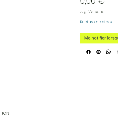
Prix
0,00 €
zzgl. Versand
Rupture de stock
Me notifier lorsq
ATION