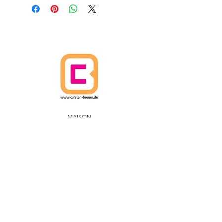
MAISON
POLITIQUE D'ANNULATION
POLITIQUES D'EXPÉDITION
Termes et conditions
PROTECTION DES DONNÉES
IMPRIMER
CARSTEN BREUER ARTS.
IM FUHLENBROCK 168
D-46242 BROTTROP