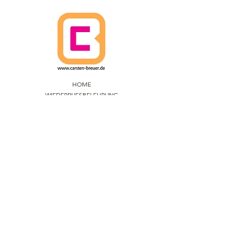
HOME
WIEDERRUFSBELEHRUNG
VERSANDRICHTLINIEN
AGBs
DATENSCHUTZ
IMPRESSUM
CARSTEN BREUER ARTS.
IM FUHLENBROCK 168
D-46242 BOTTROP
F
ON
+49 (0)201 - 237 234