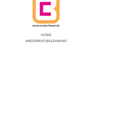
HOME
WIEDERRUFSBELEHRUNG
VERSANDRICHTLINIEN
AGBs
DATENSCHUTZ
IMPRESSUM
CARSTEN BREUER ARTS.
IM FUHLENBROCK 168
D-46242 BOTTROP
F
ON
+49 (0)201 - 237 234
INFO@CARSTEN-BREUER.DE
WWW.CARSTEN-BREUER.DE