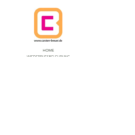
HOME
WIEDERRUFSBELEHRUNG
VERSANDRICHTLINIEN
AGBs
DATENSCHUTZ
IMPRESSUM
CARSTEN BREUER ARTS.
IM FUHLENBROCK 168
D-46242 BOTTROP
F
ON
+49 (0)201 - 237 234