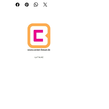
HOME
WIEDERRUFSBELEHRUNG
VERSANDRICHTLINIEN
AGBs
DATENSCHUTZ
IMPRESSUM
CARSTEN BREUER ARTS.
IM FUHLENBROCK 168
D-46242 BOTTROP