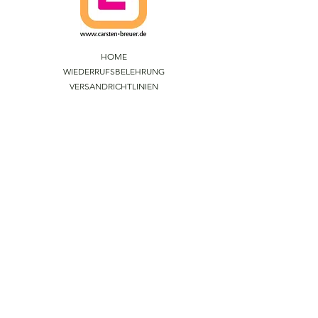
HOME
WIEDERRUFSBELEHRUNG
VERSANDRICHTLINIEN
AGBs
DATENSCHUTZ
IMPRESSUM
CARSTEN BREUER ARTS.
IM FUHLENBROCK 168
D-46242 BOTTROP
F
ON
+49 (0)201 - 237 234
INFO@CARSTEN-BREUER.DE
WWW.CARSTEN-BREUER.DE