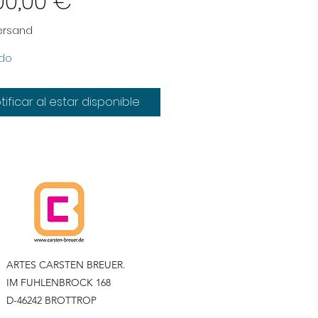
Precio
00,00 €
Versand
do
tificar al estar disponible
ARTES CARSTEN BREUER.
IM FUHLENBROCK 168
D-46242 BROTTROP