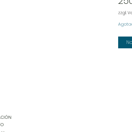
25
zzgl. 
Agota
No
ACIÓN
ÍO