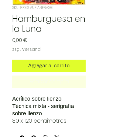
SKU: PREIS AUF ANFRAGE
Hamburguesa en
la Luna
Precio
0,00 €
zzgl. Versand
Agregar al carrito
Realizar compra
Acrílico sobre lienzo
Técnica mixta - serigrafía
sobre lienzo
80 x 120 centímetros