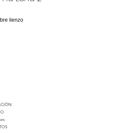
obre lienzo
ACIÓN
ÍO
nes
TOS