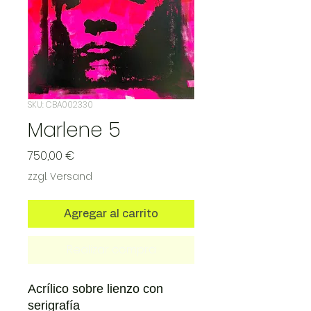
SKU: CBA002330
Marlene 5
Precio
750,00 €
zzgl. Versand
Agregar al carrito
Realizar compra
Acrílico sobre lienzo con
serigrafía